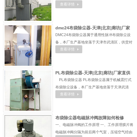
查看详情
冲阀、喷吹管、贮气包和脉冲节制仪等几部分构
成，分室除尘器别的加有气缸。脉冲阀一端邻接
紧缩氛围包，另一端邻接喷吹管，脉冲阀背压室
接节制阀，脉冲节制仪节制着节制阀及脉冲阀的
dmc24布袋除尘器-天津|北京|廊坊|厂家
封闭。当节制仪无旌旗灯号输出时，节制阀的排
DMC24布袋除尘器属于通用性脉冲布袋除尘设
直供
气口被封闭，脉冲阀喷口处封闭状况，当节制仪
备，本厂生产基地坐落于天津市武清区，供货对
发出旌旗灯号时，节制阀排 ...
查看详情
接廊坊、北京属地具备极强区位配送及施工优
势。企业拥有十余年环保除尘从业经验，专注布
袋除尘器研发生产，工艺成熟、性价比突出，配
套完善售后维保体系，设备运维便捷、定价亲
PL布袋除尘器-天津|北京|廊坊|厂家直供
民，适配各类工矿粉尘治理工况。一、产品简介
PL布袋除尘器 PL布袋除尘器属于机械震打式
DMC24布袋除尘器为本厂主力量产除尘设备，
布袋除尘设备，本厂生产基地坐落于天津武清
支持个性化选配：可根据粉 ...
查看详情
区，拥有20年环保除尘设备研发生产经验，专注
各类布袋除尘器定制生产，工艺成熟、性价比优
异，配套一站式售后维保服务，设备检修便捷、
定价合理，适配各类干式粉尘治理工况。一、产
布袋除尘器电磁脉冲阀故障如何检修
品简介PL布袋除尘器为我厂量产常用除尘机型，
一、电磁脉冲阀的工作原理 一、工作原理膜片将
适配工况广泛， ...
电磁脉冲阀分隔为前后两个气室，压缩空气经由