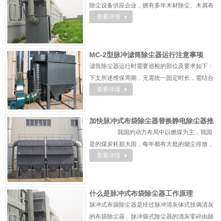
除尘设备供应企业，拥有多年木材除尘、木屑布
查看详情
袋除尘器研发制造与项目落地行业经验，可定制
生产布袋除尘器、滤筒除尘器等全系列除尘主
机。公司配套供货电磁脉冲阀、脉冲清灰控制系
统（控制仪、控制柜），以及静电除尘器、布袋
MC-2型脉冲滤筒除尘器运行注意事项
除尘器专用机加工零配件。企业持续丰富除尘设
滤筒除尘器运行时需要巡检的部位及要求如下：
备品类、严控产品做工品质，产品广泛应用于电
下文所述维保周期，无需统一固定时长，需结合
力、冶金、化工、建材等多个 ...
查看详情
现场工况、粉尘浓度、设备运行负荷，定制专属
维保周期。排气外观检查：定期观测净化后排气
状态，排查出口粉尘外溢现象；若粉尘外泄，及
加快脉冲式布袋除尘器替换静电除尘器推
时排查滤筒破损、设备法兰及接口密封不严两类
我国的动力布局中以燃煤为主，我国
进速度
故障。清灰系统巡检：定期检查脉冲反吹清灰装
是的煤炭耗损大国，每年都有大批的烟尘排放，
置运行状态。出现脉冲阀漏气、膜片破 ...
查看详情
情况净化严峻。因此廊坊市环保请求也日趋严
峻，已经对烟尘及S02的排放提出愈加严峻的请
求。《火电厂大气净化物排放标准》(GB13223-
2003)法则 ...
什么是脉冲式布袋除尘器工作原理
脉冲式布袋除尘器是经过脉冲清灰体式技俩清灰
的布袋除尘器，脉冲袋式除尘器的清灰零碎由脉