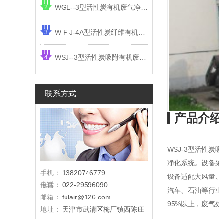
WGL--3型活性炭有机废气净化器（油漆废气处理,印刷厂废气处理设备）
2
W F J-4A型活性炭纤维有机废气净化器（有机废气处理装置）
3
WSJ--3型活性炭吸附有机废气净化器（ 活性炭废气处理设备）
4
联系方式
产品介
WSJ-3型活性炭
净化系统。设备
手机：
13820746779
设备适配大风量
电话：
传真：
022-29596090
汽车、石油等行
邮箱：
fulair@126.com
95%以上，废气
地址：
天津市武清区梅厂镇西陈庄