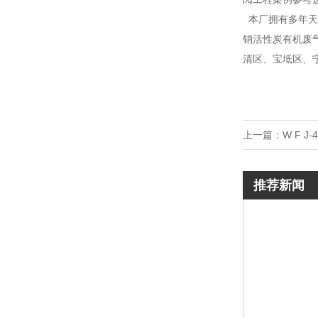
本厂拥有多年天
销活性炭有机废
清区、宝坻区、宁
上一篇：
W F 
推荐新闻