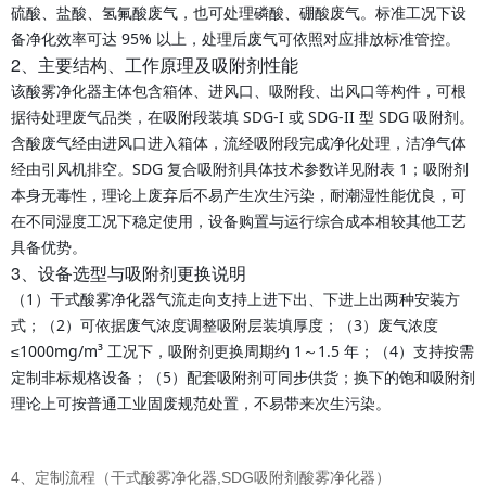
硫酸、盐酸、氢氟酸废气，也可处理磷酸、硼酸废气。标准工况下设
备净化效率可达 95% 以上，处理后废气可依照对应排放标准管控。
2、主要结构、工作原理及吸附剂性能
该酸雾净化器主体包含箱体、进风口、吸附段、出风口等构件，可根
据待处理废气品类，在吸附段装填 SDG-I 或 SDG-II 型 SDG 吸附剂。
含酸废气经由进风口进入箱体，流经吸附段完成净化处理，洁净气体
经由引风机排空。SDG 复合吸附剂具体技术参数详见附表 1；吸附剂
本身无毒性，理论上废弃后不易产生次生污染，耐潮湿性能优良，可
在不同湿度工况下稳定使用，设备购置与运行综合成本相较其他工艺
具备优势。
3、设备选型与吸附剂更换说明
（1）干式酸雾净化器气流走向支持上进下出、下进上出两种安装方
式；（2）可依据废气浓度调整吸附层装填厚度；（3）废气浓度
≤1000mg/m³ 工况下，吸附剂更换周期约 1～1.5 年；（4）支持按需
定制非标规格设备；（5）配套吸附剂可同步供货；换下的饱和吸附剂
理论上可按普通工业固废规范处置，不易带来次生污染。
4、定制流程（干式酸雾净化器,
SDG吸附剂
酸雾净化器）