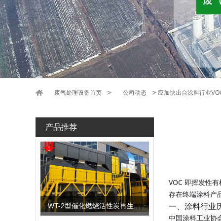
废气处理设备首页
>
公司动态
>
应加快出台涂料行业VO
产品推荐
1
VOC 即挥发
存在终端涂料产
一、涂料行业历
WT-2型催化燃烧活性炭再生装置
中国涂料工业协会秘