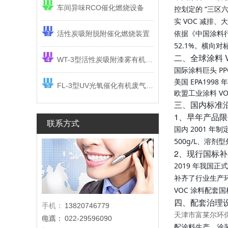
车间异味RCO催化燃烧设备
2
控划定的 “三区
实 VOC 减
依据《中国涂料行
活性炭吸附脱附催化燃烧装置
3
52.1%。横向
二、全球涂料 
WT-3型活性炭吸附漆雾有机废气净化器
4
国际涂料巨头 P
美国 EPA199
FL-3型UV光氧催化有机废气净化器
5
欧盟工业涂料 VOC
三、国内标准
1、早年产品
联系方式
国内 2001 年
500g/L、溶剂
2、现行国标
2019 年我国正
补齐了行业生产环
VOC 涂料配套
四、配套治理
手机：
13820746779
天津市富莱尔环
电话：
传真：
022-29596090
配涂料生产、涂