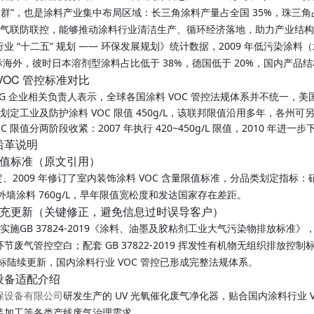
六群”，也是涂料产业集中布局区域：长三角涂料产量占全国 35%，珠三角占 
排、大气联防联控，能够推动涂料行业清洁生产、循环经济落地，助力产业结
业 “十二五” 规划 —— 环保发展规划》统计数据，2009 年低污染涂料（
对标海外，彼时日本溶剂型涂料占比低于 38%，德国低于 20%，国内产
VOC 管控标准对比
PG 企业相关负责人表示，全球各国涂料 VOC 管控法规体系并不统一
8 年划定工业及防护涂料 VOC 限值 450g/L，该联邦限值沿用多年，各
 限值分两阶段收紧：2007 年执行 420~450g/L 限值，2010 年进一步下
沿革说明
限值标准（原文引用）
制定、2009 年修订了室内装饰涂料 VOC 含量限值标准，分品类划定指标：硝
型外墙涂料 760g/L，早年限值宽松度和发达国家存在差距。
补充更新（关键修正，避免信息过时误导客户）
式实施
GB 37824-2019《涂料、油墨及胶粘剂工业大气污染物排放标准》
节废气管控空白；配套 GB 37822-2019 挥发性有机物无组织排放控
国标陆续更新，国内涂料行业 VOC 管控已形成完整法规体系。
设备适配介绍
研发生产的 UV 光氧催化废气净化器，贴合国内涂料行业
保设备有限公司
装加工等各类产线废气治理需求。