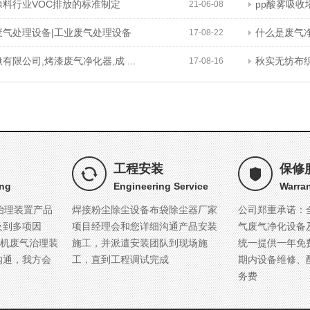
涂料行业VOC排放的标准制定
pp酸雾吸收塔
21-06-08
废气处理设备|工业废气处理设备
什么是废气
17-08-22
有限公司,烤漆废气净化器,成 ...
秋实无纺布织
17-08-16
工程安装
保修
ing
Engineering Service
Warran
治理装置产品
焊接粉尘除尘设备布袋除尘器厂家
公司郑重承诺：
及到多项因
项目经理会和您详细沟通产品安装
气废气净化设备
有机废气治理装
施工，并派遣安装团队到现场施
统一提供一年免
沟通，我方会
工，直到工程调试完成
期内设备维修、
务费