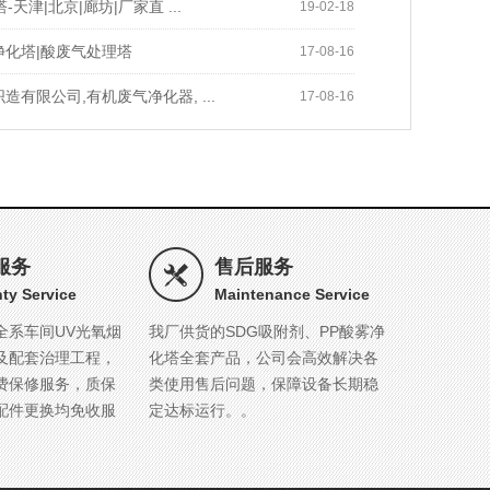
-天津|北京|廊坊|厂家直 ...
19-02-18
净化塔|酸废气处理塔
17-08-16
造有限公司,有机废气净化器, ...
17-08-16
服务
售后服务
ty Service
Maintenance Service
全系车间UV光氧烟
我厂供货的SDG吸附剂、PP酸雾净
及配套治理工程，
化塔全套产品，公司会高效解决各
费保修服务，质保
类使用售后问题，保障设备长期稳
配件更换均免收服
定达标运行。。