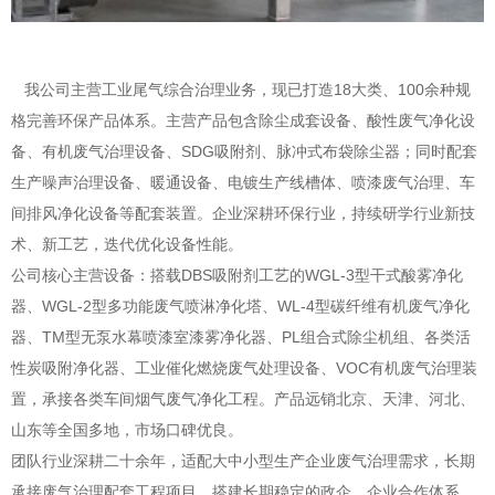
我公司主营工业尾气综合治理业务，现已打造18大类、100余种规
格完善环保产品体系。主营产品包含除尘成套设备、酸性废气净化设
备、有机废气治理设备、
SDG吸附剂
、脉冲式布袋除尘器；同时配套
生产噪声治理设备、暖通设备、
电镀
生产线槽体、喷漆废气治理、车
间排风净化设备等配套装置。企业深耕环保行业，持续研学行业新技
术、新工艺，迭代优化设备性能。
公司核心主营设备：搭载DBS吸附剂工艺的WGL-3型
干式酸雾净化
器
、WGL-2型多功能废气喷淋净化塔、WL-4型
碳纤维有机废气净化
器
、TM型无泵水幕喷漆室
漆雾净化器
、PL组合式除尘机组、各类活
性炭吸附净化器、工业催化燃烧废气处理设备、VOC有机废气治理装
置，承接各类
车间烟气废气净化工程
。产品远销北京、天津、河北、
山东等全国多地，市场口碑优良。
团队行业深耕二十余年，适配大中小型
生产企业
废气治理需求，长期
承接废气治理配套工程项目，搭建长期稳定的政企、企业合作体系。